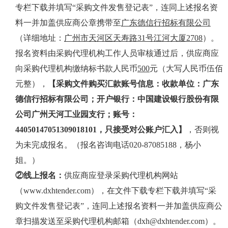
专栏下载并填写
“采购文件发售登记表”，
连同上述报名资
料一并加盖供应商公章携带至
广东德信行招标有限公司
（详细地址：
广州市天河区天寿路
31号江河大厦2708
）。
报名资料由采购代理机构工作人员审核通过后，供应商应
向采购代理机构缴纳标书款人民币
5
0
0
元（大写人民币伍佰
元整），
【采购文件购买汇款账号信息：
收款单位：广东
德信行招标有限公司；
开户银行：
中国建设银行股份有限
公司广州天河工业园支行
；账号：
44050147051309018101
，只接受对公账户汇入】
，否则视
为未完成报名。（报名咨询电话020-87085188，杨小
姐。）
②线上报名：
供应商应登录采购代理机构网站
（www.dxhtender.com），在文件下载
专栏下载并填写
“采
购文件发售登记表”，连同上述报名资料一并加盖供应商公
章扫描发送至采购代理机构邮箱（
dxh@dxhtender.com）。