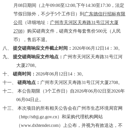
月08日期间
（上午
09:00至12:00,下午14:30至17:30，法定
节假日除外
，
不少于
5个工作日）到
广东德信行招标有限
公司
（详细地址：
广州市天河区天寿路
31号江河大厦
2708
）购买磋商文件，磋商文件每套售价
500元
（人民
币），售后不退。
八、
提交
磋商
响应文件截止时间：
2026年06月12日14：30。
九、
提交
磋商
响应文件地点：
广州市天河区天寿路
31号江河
大厦2708。
十、
磋商时间：
2026年06月12日14：30。
十一、
磋商地点：
广州市天河区天寿路
31号江河大厦2708。
十二、
本公告期限（
3个工作日）自
2026年06月02日至2026年
06月04日止。
十三、 本次项目的所有相关公告会在广州市生态环境局
官网
（
http://sthjj.gz.gov.cn）和
采购代理机构网站
（
www.dxhtender.com）上公布，并视为有效送达，不