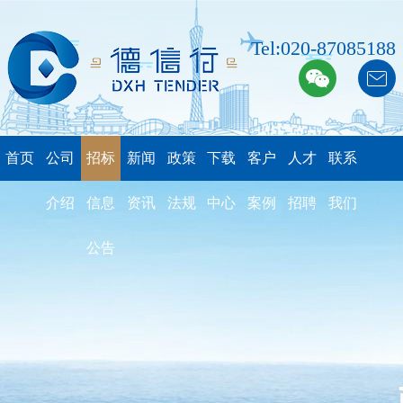
Tel:020-87085188
首页
公司
招标
新闻
政策
下载
客户
人才
联系
介绍
信息
资讯
法规
中心
案例
招聘
我们
公告