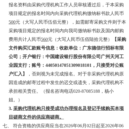
报名资料由采购代理机构工作人员审核通过后，于本采购
项目规定的报名时间内向采购代理机构缴纳标书款人民币
5
0
0
元（大写人民币伍佰元整），如需邮寄采购文件则于本
采购项目规定的报名时间内向我司缴纳标书款及国内邮购
费用共计人民币
560
元（大写人民币伍佰陆拾元整）
【采购
文件购买汇款账号信息：
收款单位：广东德信行招标有限
公司；
开户银行：
中国建设银行股份有限公司广州天河工
业园支行
；账号：
44050147051309018101
，只接受对公账
户汇入】
，否则视为未完成报名。对于非采购代理机构原
因造成的邮寄过程中发生的迟交或遗失，采购代理机构不
承担相关责任。（报名咨询电话020-87085188，杨小
姐。）
3.
采购代理机构只接受成功办理报名及登记手续购买本项
目磋商文件的供应商磋商。
七、 符合资格的供应商应当在2026年06月02日起至2026年06